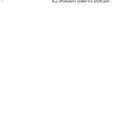
Präsenz oder
Virtuell
JETZT ANFRAGEN!
Prüfungsvorbereitung
Fachinformatiker
Anwendungsentwicklung -
Schriftliche Abschlussprüfung
(Teil 2)
Auf den Punkt vorbereitet:
Strukturierte Strategien für die
schriftliche Abschlussprüfung
Präsenz oder
Virtuell
JETZT ANFRAGEN!