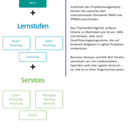
Skills
Innerhalb des Projektmanagements
können Sie zwischen den
internationalen Standards PMI® und
IPMA® entscheiden.
Lernstufen
Das Themenfeld Agilität umfasst
Inhalte zu Methoden wie Scrum, SAFe
und Kanban, aber auch
Qualifizierungsprogramme, die auf
Quali­
Zerti­
konkrete Aufgaben in agilen Projekten
fizierung
fizierung
vorbereiten.
Coaching
Business Analyse und Soft Skill Inhalte
vermitteln wir mit traditionellem,
hybriden und/ oder agilem Anstrich –
so, wie es zu Ihrer Organisation passt.
Services
Quali­
Managed
fizierungs­
Training
beratung
Services
PLuTO