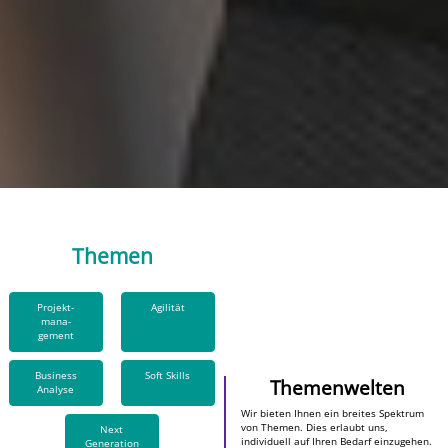
Themen
Projekt­
Agilität
mana­
gement
Business
Soft Skills
Themenwelten
Analyse
Wir bieten Ihnen ein breites Spektrum
von Themen. Dies erlaubt uns,
Next
individuell auf Ihren Bedarf einzugehen.
Generation