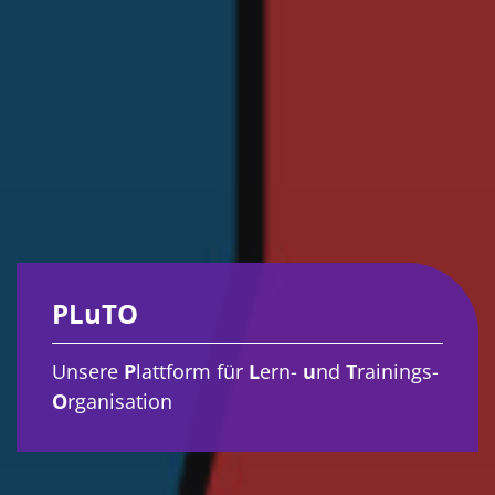
PLuTO
Unsere
P
lattform für
L
ern-
u
nd
T
rainings-
O
rganisation