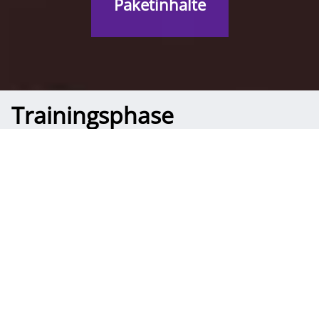
Paket­inhalte
Trainingsphase
2 Tage
Allgemeine Informationen
Format:
Präsenz
Thema:
Projektmanagement Best Practice