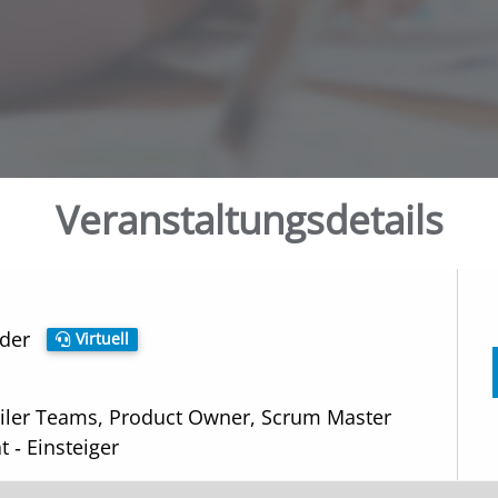
Veranstaltungs­details
oder
Virtuell
giler Teams, Product Owner, Scrum Master
ät ‑ Einsteiger