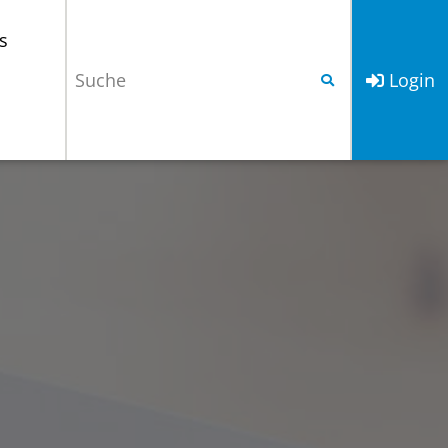
s
Login