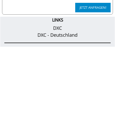
JETZT ANFRAGEN!
LINKS
DXC
DXC - Deutschland
KONTAKT
E-Mail:
info@dxc-academy.com
DEUTSCH
Impressum
Datenschutzhinweis
Cookies