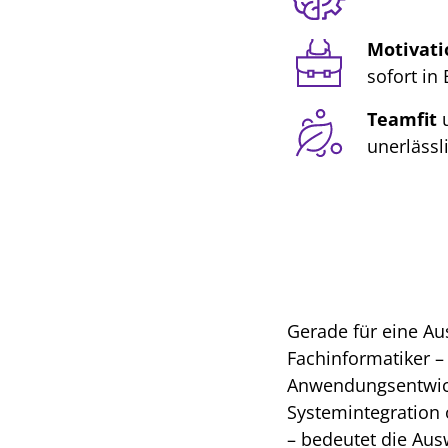
Motivati
sofort in
Teamfit
u
unerlässl
Gerade für eine A
Fachinformatiker –
Anwendungsentwic
Systemintegration 
– bedeutet die Aus