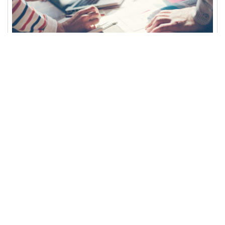
Projekt Management
Projekte agil und klassisch erfolgreich planen
und durchführen
READ MORE
IT Ausbildung+ vermittelt essentielle Soft
Skills für Fachinformatiker
Mit unseren Seminaren unterstützen wir