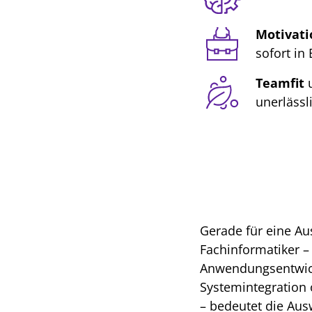
Motivati
sofort in
Teamfit
u
unerlässl
Gerade für eine A
Fachinformatiker –
Anwendungsentwic
Systemintegration 
– bedeutet die Aus